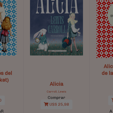
Alic
és del
de l
ket)
Alicia
s
Carroll, Lewis
Comprar
0
U$S 25,98
AR
A