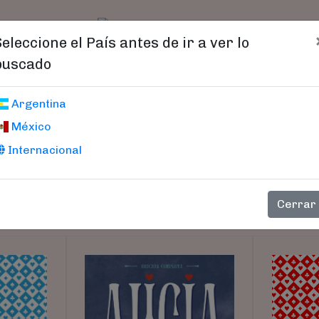
t)
logo
Catálogo
Age
Seleccione el País antes de ir a ver lo
buscado
Argentina
México
Internacional
Cerrar