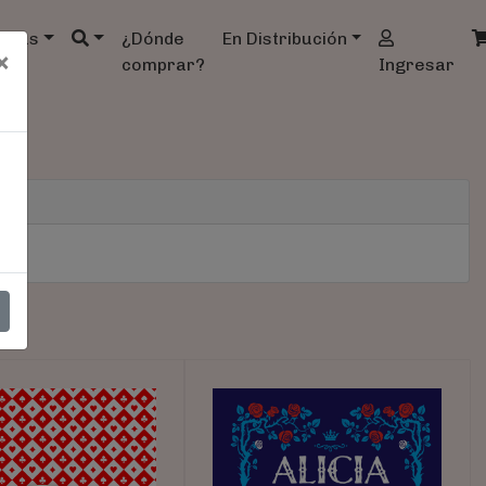
ndas
¿Dónde
En Distribución
×
comprar?
Ingresar