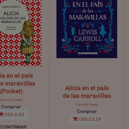
ia en el país
as maravillas
Alicia en el país
(Pocket)
de las maravillas
Carroll, Lewis
Carroll, Lewis
Comprar
Comprar
U$S 8,20
U$S 13,10
 CONFIRMAR