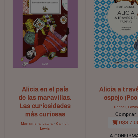
Alicia en el país
Alicia a trav
de las maravillas.
espejo (Poc
Las curiosidades
Carroll, Lewi
más curiosas
Comprar
U$S 7,0
Manzanera, Laura
-
Carroll,
Lewis
A CONFIRM