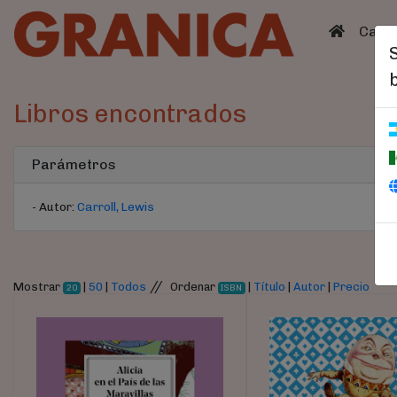
(curren
Catá
Libros encontrados
Parámetros
- Autor:
Carroll, Lewis
//
Mostrar
|
50
|
Todos
Ordenar
|
Título
|
Autor
|
Precio
20
ISBN