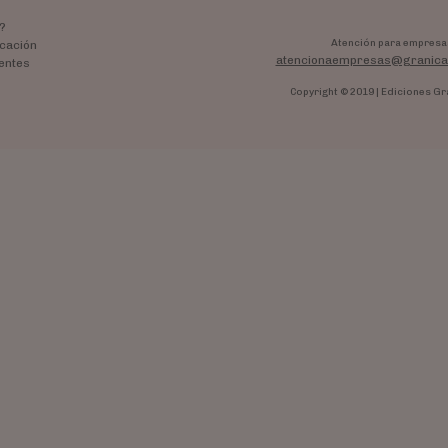
?
Atención para empresa
cación
atencionaempresas@granica
entes
Copyright © 2019 | Ediciones Gr