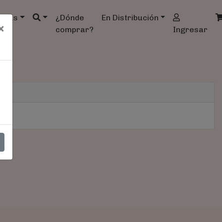
ndas
¿Dónde
En Distribución
×
comprar?
Ingresar