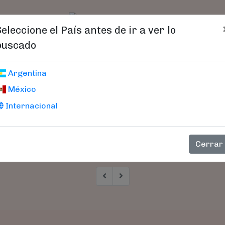
t)
logo
Catálogo
Age
Seleccione el País antes de ir a ver lo
buscado
Argentina
México
Internacional
Cerrar