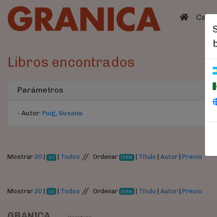
(curren
Catá
Libros encontrados
Parámetros
- Autor:
Puig, Susana
//
Mostrar
20
|
|
Todos
Ordenar
|
Título
|
Autor
|
Precio
50
ISBN
//
Mostrar
20
|
|
Todos
Ordenar
|
Título
|
Autor
|
Precio
50
ISBN
GRANICA