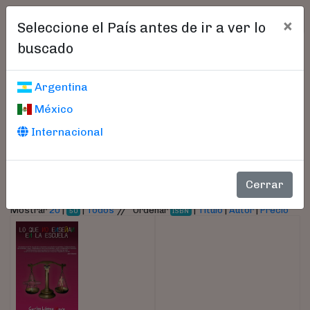
×
Seleccione el País antes de ir a ver lo
buscado
Libros encontrados
Argentina
México
Parámetros
Internacional
- Autor:
Carlos, López Nava
Cerrar
//
Mostrar
20
|
|
Todos
Ordenar
|
Título
|
Autor
|
Precio
50
ISBN