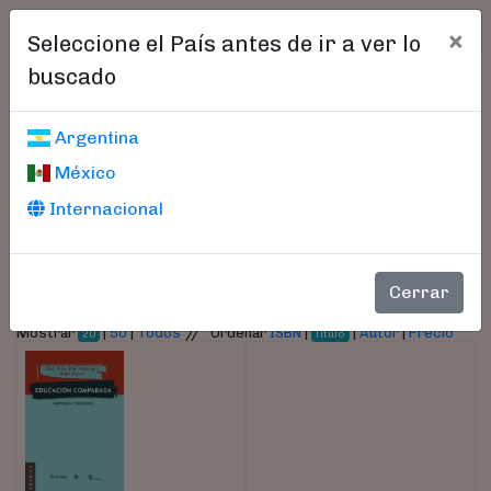
×
Seleccione el País antes de ir a ver lo
buscado
Libros encontrados
Argentina
México
Parámetros
Internacional
- Autor:
Mason, Mark
Cerrar
//
Mostrar
|
50
|
Todos
Ordenar
ISBN
|
|
Autor
|
Precio
20
Título