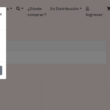
ndas
¿Dónde
En Distribución
×
comprar?
Ingresar