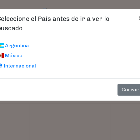
t)
logo
Catálogo
Age
Seleccione el País antes de ir a ver lo
buscado
Argentina
México
Internacional
Cerrar