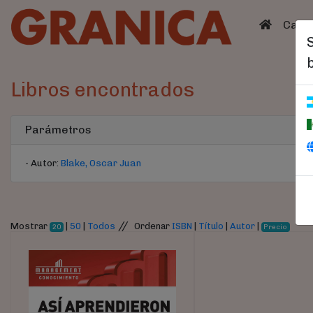
(curren
Catá
Libros encontrados
Parámetros
- Autor:
Blake, Oscar Juan
//
Mostrar
|
50
|
Todos
Ordenar
ISBN
|
Título
|
Autor
|
20
Precio