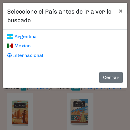
×
Seleccione el País antes de ir a ver lo
buscado
Libros encontrados
Argentina
México
Parámetros
Internacional
- Autor:
Peters, Elizabeth
Cerrar
//
Mostrar
|
50
|
Todos
Ordenar
|
Título
|
Autor
|
Precio
20
ISBN