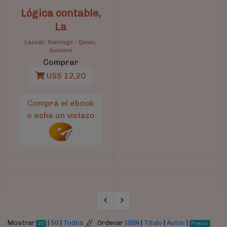
Lógica contable,
La
Lazzati, Santiago
-
Quian,
Gustavo
Comprar
U$S 12,20
Comprá el ebook
o echa un vistazo
//
Mostrar
|
50
|
Todos
Ordenar
ISBN
|
Título
|
Autor
|
20
Precio