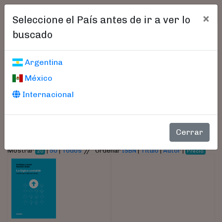
×
Seleccione el País antes de ir a ver lo
buscado
Libros encontrados
Argentina
México
Parámetros
Internacional
- Autor:
Quian, Gustavo
Cerrar
//
Mostrar
|
50
|
Todos
Ordenar
ISBN
|
Título
|
Autor
|
20
Precio