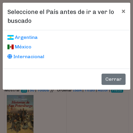
×
Seleccione el País antes de ir a ver lo
buscado
Libros encontrados
Argentina
México
Parámetros
Internacional
- Autor:
Gogol, Nikolai
Cerrar
//
Mostrar
|
50
|
Todos
Ordenar
ISBN
|
Título
|
Autor
|
20
Precio