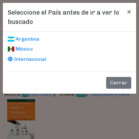
×
Seleccione el País antes de ir a ver lo
buscado
Libros encontrados
Argentina
México
Parámetros
Internacional
- Autor:
María Elena Ordóñez y Revuelta
Cerrar
//
Mostrar
|
50
|
Todos
Ordenar
|
Título
|
Autor
|
Precio
20
ISBN