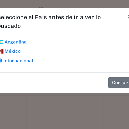
t)
logo
Catálogo
Age
Seleccione el País antes de ir a ver lo
buscado
Argentina
México
Internacional
Cerrar