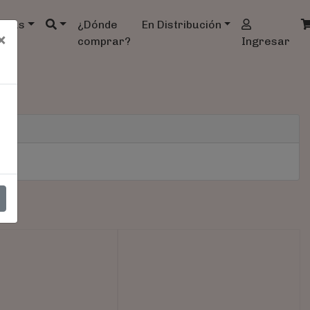
ndas
¿Dónde
En Distribución
×
comprar?
Ingresar