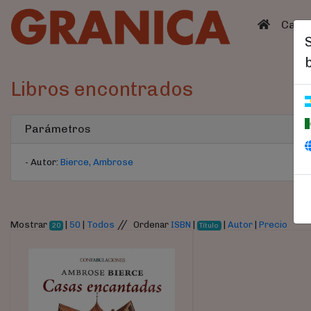
(curren
Catá
Libros encontrados
Parámetros
- Autor:
Bierce, Ambrose
//
Mostrar
|
50
|
Todos
Ordenar
ISBN
|
|
Autor
|
Precio
20
Título