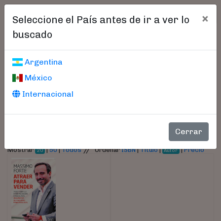
×
Seleccione el País antes de ir a ver lo
buscado
Libros encontrados
Argentina
México
Parámetros
Internacional
- Autor:
Forte,Massimo
Cerrar
//
Mostrar
|
50
|
Todos
Ordenar
ISBN
|
Título
|
|
Precio
20
Autor