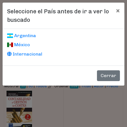
×
Seleccione el País antes de ir a ver lo
buscado
Libros encontrados
Argentina
México
Parámetros
Internacional
- Autor:
Soldevila, Pilar
Cerrar
//
Mostrar
|
50
|
Todos
Ordenar
|
Título
|
Autor
|
Precio
20
ISBN