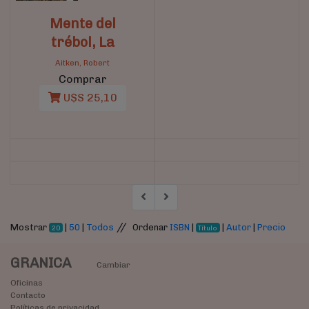
Mente del
trébol, La
Aitken, Robert
Comprar
U$S 25,10
//
Mostrar
|
50
|
Todos
Ordenar
ISBN
|
|
Autor
|
Precio
20
Título
GRANICA
Cambiar
Oficinas
Contacto
Políticas de privacidad