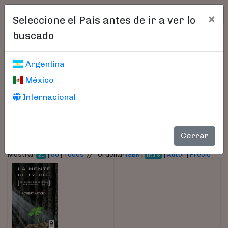
×
Seleccione el País antes de ir a ver lo
buscado
Libros encontrados
Argentina
México
Parámetros
Internacional
- Autor:
Aitken, Robert
Cerrar
//
Mostrar
|
50
|
Todos
Ordenar
ISBN
|
|
Autor
|
Precio
20
Título