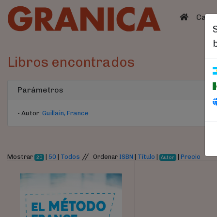
(curren
Catá
Libros encontrados
Parámetros
- Autor:
Guillain, France
//
Mostrar
|
50
|
Todos
Ordenar
ISBN
|
Título
|
|
Precio
20
Autor