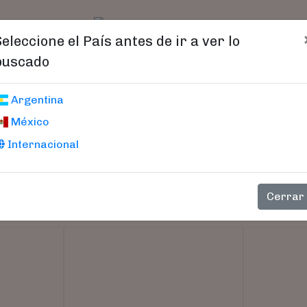
t)
logo
Catálogo
Age
Seleccione el País antes de ir a ver lo
buscado
Argentina
México
Internacional
Cerrar