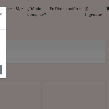
ndas
¿Dónde
En Distribución
×
comprar?
Ingresar