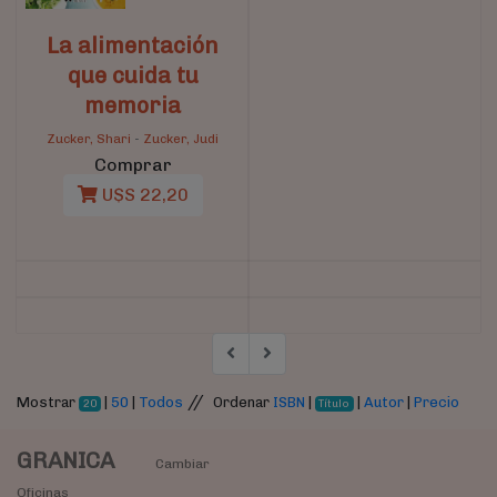
La alimentación
que cuida tu
memoria
Zucker, Shari
-
Zucker, Judi
Comprar
U$S 22,20
//
Mostrar
|
50
|
Todos
Ordenar
ISBN
|
|
Autor
|
Precio
20
Título
GRANICA
Cambiar
Oficinas