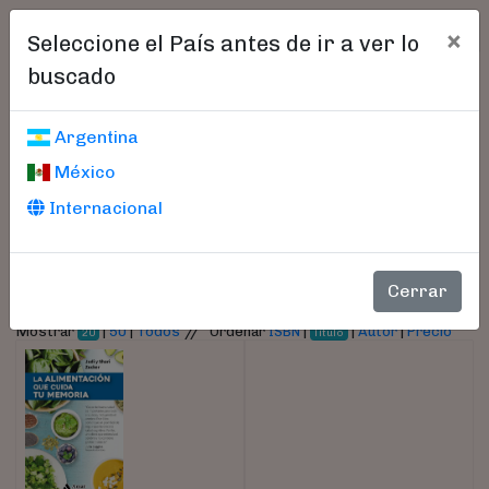
×
Seleccione el País antes de ir a ver lo
buscado
Libros encontrados
Argentina
México
Parámetros
Internacional
- Autor:
Zucker, Shari
Cerrar
//
Mostrar
|
50
|
Todos
Ordenar
ISBN
|
|
Autor
|
Precio
20
Título