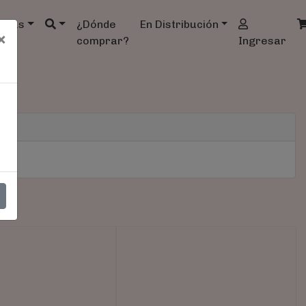
ndas
¿Dónde
En Distribución
×
comprar?
Ingresar