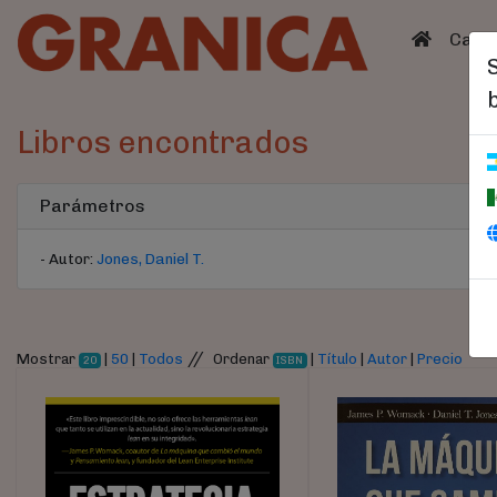
(curren
Catá
Libros encontrados
Parámetros
- Autor:
Jones, Daniel T.
//
Mostrar
|
50
|
Todos
Ordenar
|
Título
|
Autor
|
Precio
20
ISBN