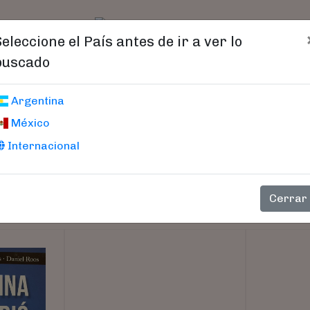
t)
logo
Catálogo
Age
Seleccione el País antes de ir a ver lo
buscado
Argentina
México
Internacional
Cerrar