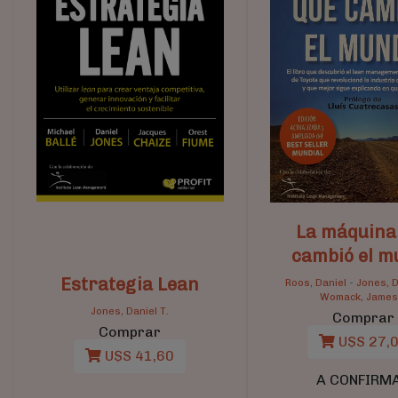
La máquina
cambió el m
Estrategia Lean
Roos, Daniel
-
Jones, D
Womack, James 
Jones, Daniel T.
Comprar
Comprar
U$S 27,
U$S 41,60
A CONFIRM