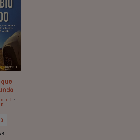
 que
undo
aniel T.
-
P.
00
AR