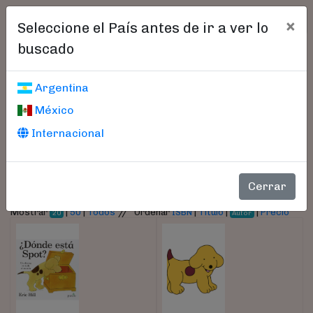
×
Seleccione el País antes de ir a ver lo
buscado
Libros encontrados
Argentina
México
Parámetros
Internacional
- Autor:
Hill, Eric
Cerrar
//
Mostrar
|
50
|
Todos
Ordenar
ISBN
|
Título
|
|
Precio
20
Autor