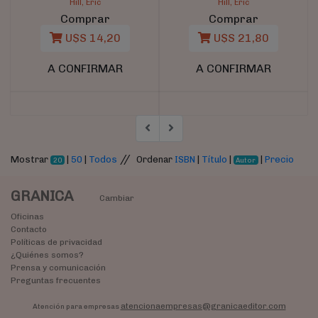
Hill, Eric
Hill, Eric
Comprar
Comprar
U$S 14,20
U$S 21,80
A CONFIRMAR
A CONFIRMAR
//
Mostrar
|
50
|
Todos
Ordenar
ISBN
|
Título
|
|
Precio
20
Autor
GRANICA
Cambiar
Oficinas
Contacto
Políticas de privacidad
¿Quiénes somos?
Prensa y comunicación
Preguntas frecuentes
atencionaempresas@granicaeditor.com
Atención para empresas