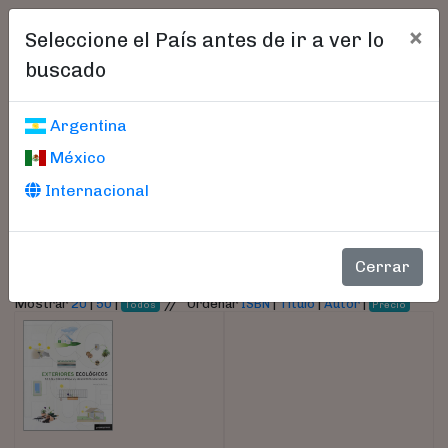
×
Seleccione el País antes de ir a ver lo
buscado
Libros encontrados
Argentina
México
Parámetros
Internacional
- Autor:
Fárras Pérez, Lorena
Cerrar
//
Mostrar
20
|
50
|
Ordenar
ISBN
|
Título
|
Autor
|
Todos
Precio