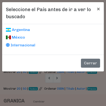
×
Seleccione el País antes de ir a ver lo
buscado
Libros encontrados
Argentina
México
Parámetros
Internacional
- Autor:
Pérez Senac, Román
Cerrar
//
Mostrar
20
|
50
|
Ordenar
ISBN
|
Título
|
Autor
|
Todos
Precio
//
Mostrar
20
|
50
|
Ordenar
ISBN
|
Título
|
Autor
|
Todos
Precio
GRANICA
Cambiar