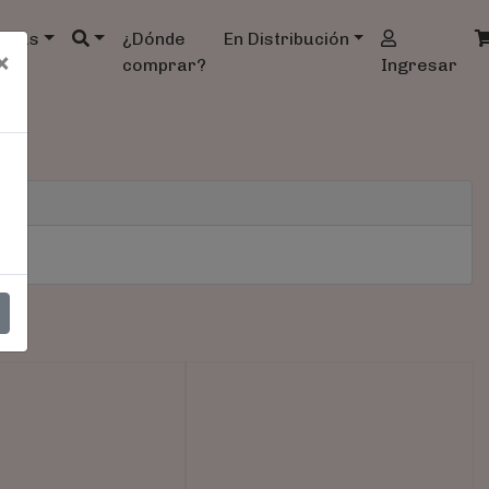
ndas
¿Dónde
En Distribución
×
comprar?
Ingresar