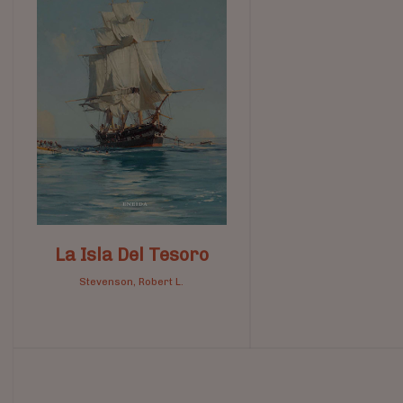
La Isla Del Tesoro
Stevenson, Robert L.