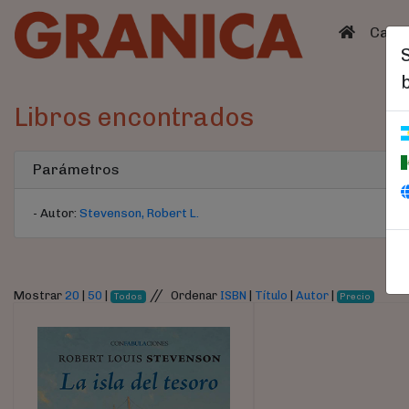
(curren
Catá
Libros encontrados
Parámetros
- Autor:
Stevenson, Robert L.
//
Mostrar
20
|
50
|
Ordenar
ISBN
|
Título
|
Autor
|
Todos
Precio