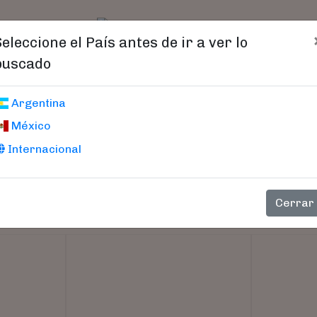
t)
logo
Catálogo
Age
Seleccione el País antes de ir a ver lo
buscado
Argentina
México
Internacional
Cerrar