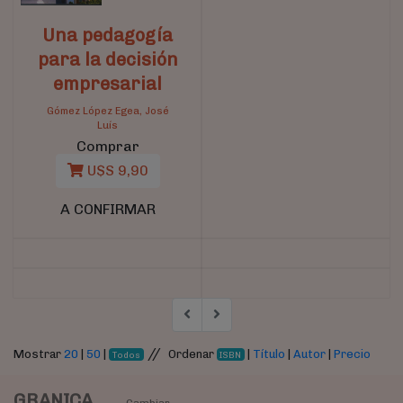
Una pedagogía
para la decisión
empresarial
Gómez López Egea, José
Luís
Comprar
U$S 9,90
A CONFIRMAR
//
Mostrar
20
|
50
|
Ordenar
|
Título
|
Autor
|
Precio
Todos
ISBN
GRANICA