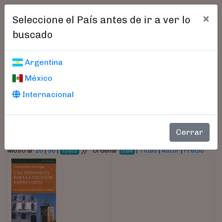
×
Seleccione el País antes de ir a ver lo
buscado
Libros encontrados
Argentina
México
Parámetros
Internacional
- Autor:
Gómez López Egea, José Luís
Cerrar
//
Mostrar
20
|
50
|
Ordenar
|
Título
|
Autor
|
Precio
Todos
ISBN