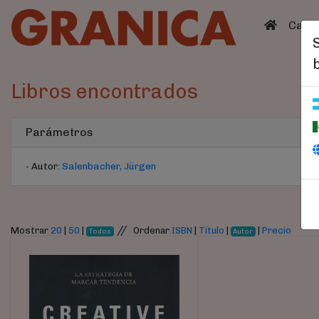
(curren
Catá
Libros encontrados
Parámetros
- Autor:
Salenbacher, Jürgen
//
Mostrar
20
|
50
|
Ordenar
ISBN
|
Título
|
|
Precio
Todos
Autor