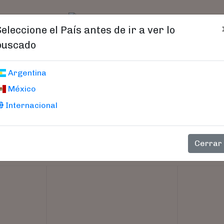
t)
logo
Catálogo
Age
Seleccione el País antes de ir a ver lo
buscado
Argentina
México
Internacional
Cerrar