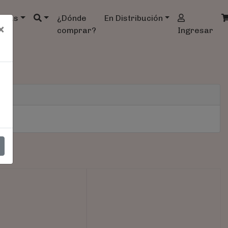
ndas
¿Dónde
En Distribución
×
comprar?
Ingresar