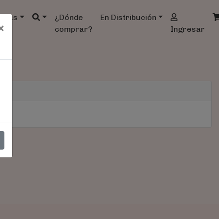
ndas
¿Dónde
En Distribución
×
comprar?
Ingresar