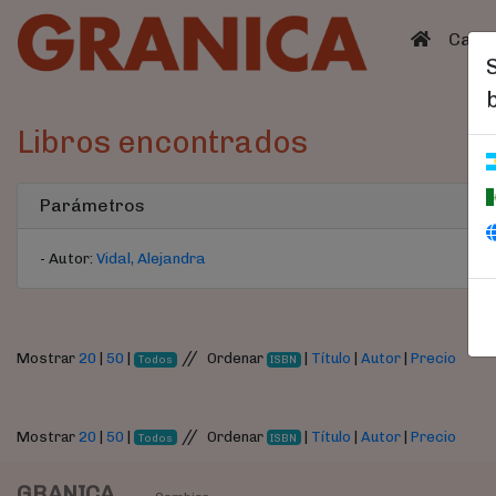
(curren
Catá
Libros encontrados
Parámetros
- Autor:
Vidal, Alejandra
//
Mostrar
20
|
50
|
Ordenar
|
Título
|
Autor
|
Precio
Todos
ISBN
//
Mostrar
20
|
50
|
Ordenar
|
Título
|
Autor
|
Precio
Todos
ISBN
GRANICA