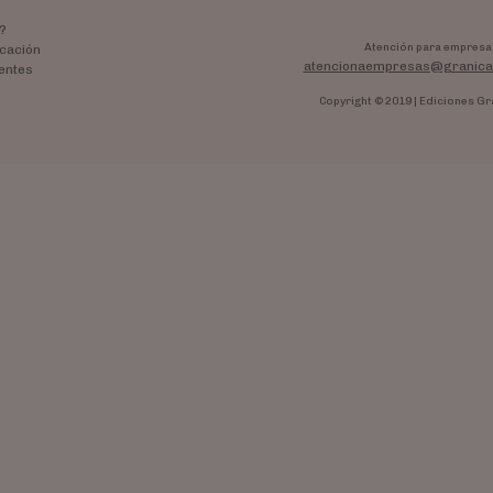
?
Atención para empresa
cación
atencionaempresas@granica
entes
Copyright © 2019 | Ediciones Gr