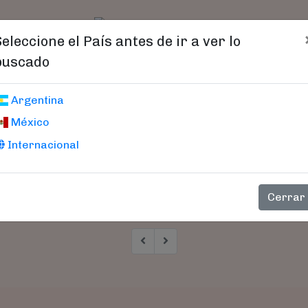
t)
logo
Catálogo
Age
Seleccione el País antes de ir a ver lo
buscado
Argentina
México
Internacional
Cerrar