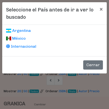
×
Seleccione el País antes de ir a ver lo
buscado
Libros encontrados
Argentina
México
Parámetros
Internacional
- Autor:
Demann, Stefanie
Cerrar
//
Mostrar
20
|
50
|
Ordenar
ISBN
|
|
Autor
|
Precio
Todos
Título
//
Mostrar
20
|
50
|
Ordenar
ISBN
|
|
Autor
|
Precio
Todos
Título
GRANICA
Cambiar