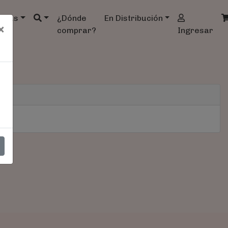
ndas
¿Dónde
En Distribución
×
comprar?
Ingresar