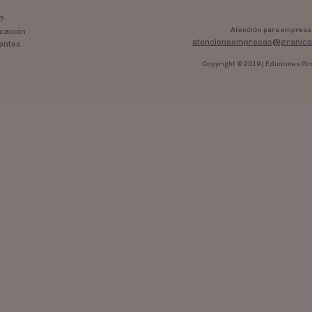
?
Atención para empresa
cación
atencionaempresas@granica
entes
Copyright © 2019 | Ediciones Gr