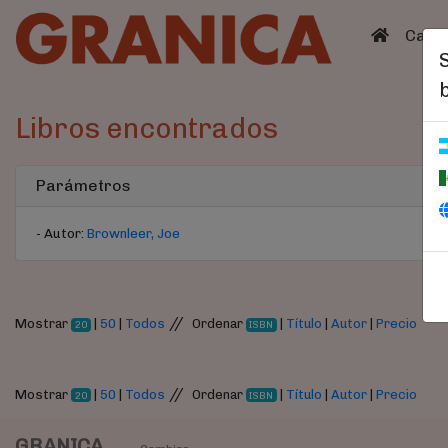
(curren
Catá
Libros encontrados
Parámetros
- Autor:
Brownleer, Joe
//
Mostrar
|
50
|
Todos
Ordenar
|
Título
|
Autor
|
Precio
20
ISBN
//
Mostrar
|
50
|
Todos
Ordenar
|
Título
|
Autor
|
Precio
20
ISBN
GRANICA