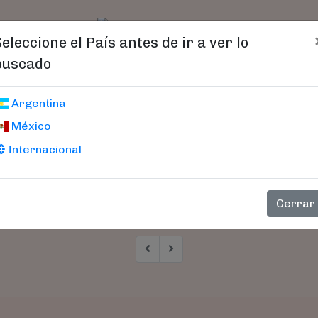
t)
logo
Catálogo
Age
Seleccione el País antes de ir a ver lo
buscado
Argentina
México
Internacional
Cerrar