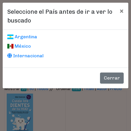
×
Seleccione el País antes de ir a ver lo
buscado
Libros encontrados
Argentina
México
Parámetros
Internacional
- Autor:
Unamuno, Eider
Cerrar
//
Mostrar
|
50
|
Todos
Ordenar
|
Título
|
Autor
|
Precio
20
ISBN