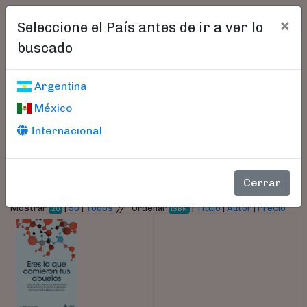
×
Seleccione el País antes de ir a ver lo
buscado
Libros encontrados
Argentina
México
Parámetros
Internacional
- Autor:
Finlayson, Judith
Cerrar
//
Mostrar
|
50
|
Todos
Ordenar
|
Título
|
Autor
|
Precio
20
ISBN