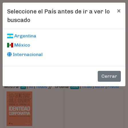
×
Seleccione el País antes de ir a ver lo
buscado
Libros encontrados
Argentina
México
Parámetros
Internacional
- Autor:
De Soto, Drew
Cerrar
//
Mostrar
|
50
|
Todos
Ordenar
|
Título
|
Autor
|
Precio
20
ISBN