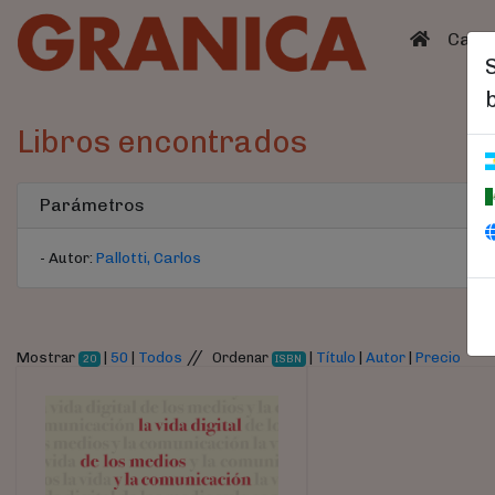
(curren
Catá
Libros encontrados
Parámetros
- Autor:
Pallotti, Carlos
//
Mostrar
|
50
|
Todos
Ordenar
|
Título
|
Autor
|
Precio
20
ISBN