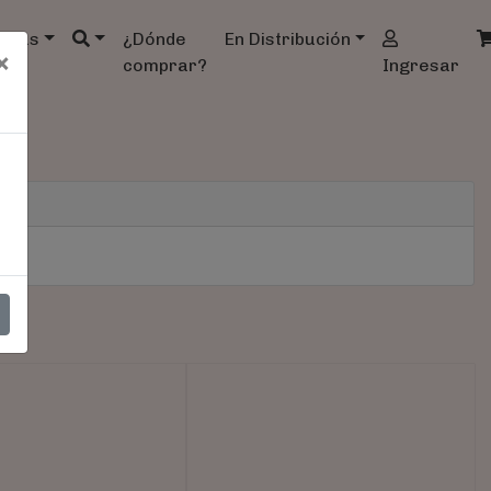
ndas
¿Dónde
En Distribución
×
comprar?
Ingresar