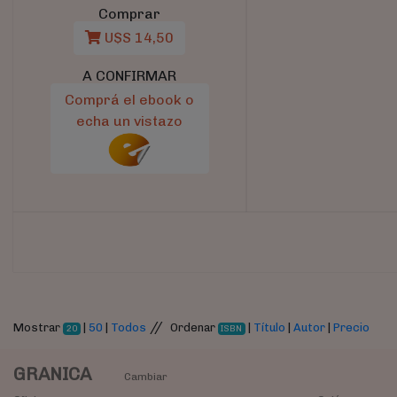
Comprar
U$S 14,50
A CONFIRMAR
Comprá el ebook o
echa un vistazo
//
Mostrar
|
50
|
Todos
Ordenar
|
Título
|
Autor
|
Precio
20
ISBN
GRANICA
Cambiar