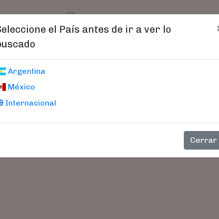
t)
logo
Catálogo
Age
Seleccione el País antes de ir a ver lo
buscado
Argentina
México
Internacional
Cerrar