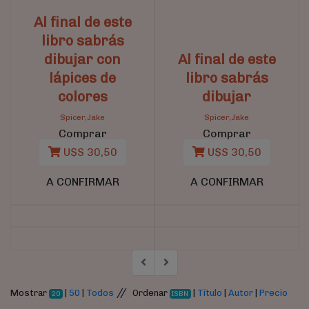
Al final de este
libro sabrás
dibujar con
Al final de este
lápices de
libro sabrás
colores
dibujar
Spicer,Jake
Spicer,Jake
Comprar
Comprar
U$S 30,50
U$S 30,50
A CONFIRMAR
A CONFIRMAR
//
Mostrar
|
50
|
Todos
Ordenar
|
Título
|
Autor
|
Precio
20
ISBN