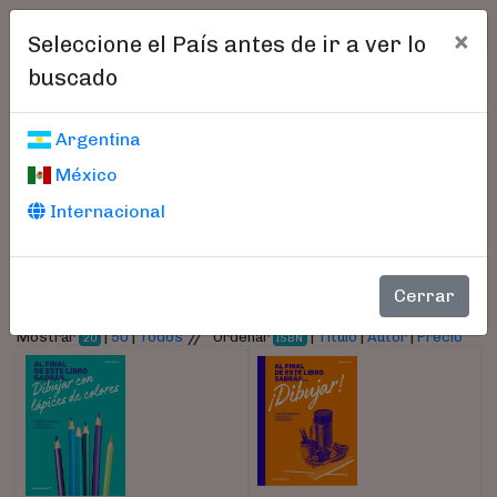
×
Seleccione el País antes de ir a ver lo
buscado
Libros encontrados
Argentina
México
Parámetros
Internacional
- Autor:
Spicer,Jake
Cerrar
//
Mostrar
|
50
|
Todos
Ordenar
|
Título
|
Autor
|
Precio
20
ISBN