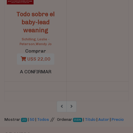
Todo sobre el
baby-lead
weaning
Schilling, Leslie
-
Peterson,Wendy Jo
Comprar
U$S 22,00
A CONFIRMAR
//
Mostrar
|
50
|
Todos
Ordenar
|
Título
|
Autor
|
Precio
20
ISBN