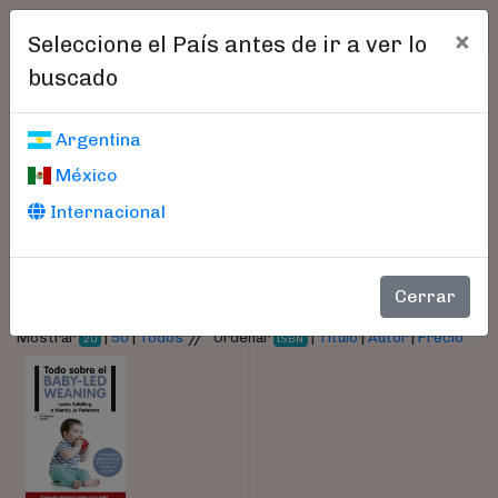
×
Seleccione el País antes de ir a ver lo
buscado
Libros encontrados
Argentina
México
Parámetros
Internacional
- Autor:
Schilling, Leslie
Cerrar
//
Mostrar
|
50
|
Todos
Ordenar
|
Título
|
Autor
|
Precio
20
ISBN