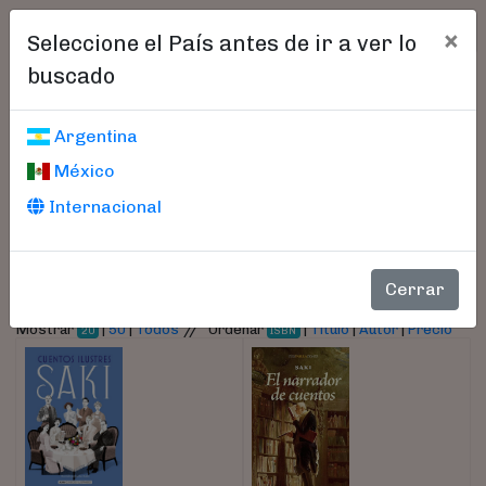
×
Seleccione el País antes de ir a ver lo
buscado
Libros encontrados
Argentina
México
Parámetros
Internacional
- Autor:
Saki
Cerrar
//
Mostrar
|
50
|
Todos
Ordenar
|
Título
|
Autor
|
Precio
20
ISBN