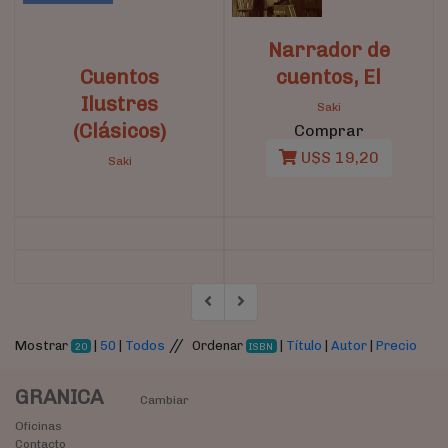
Narrador de
Cuentos
cuentos, El
Ilustres
Saki
(Clásicos)
Comprar
U$S 19,20
Saki
//
Mostrar
|
50
|
Todos
Ordenar
|
Título
|
Autor
|
Precio
20
ISBN
GRANICA
Cambiar
Oficinas
Contacto