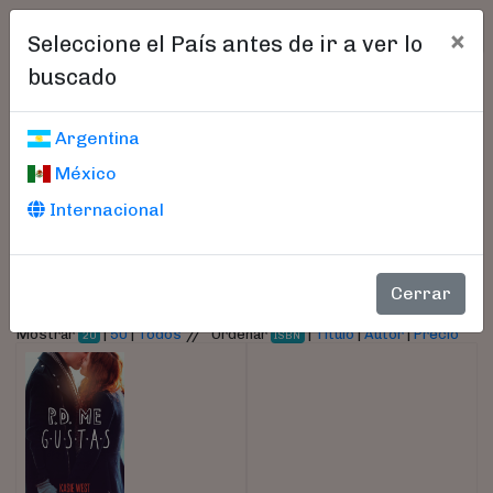
×
Seleccione el País antes de ir a ver lo
buscado
Libros encontrados
Argentina
México
Parámetros
Internacional
- Autor:
West, Kasie
Cerrar
//
Mostrar
|
50
|
Todos
Ordenar
|
Título
|
Autor
|
Precio
20
ISBN