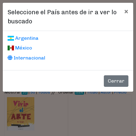
×
Seleccione el País antes de ir a ver lo
buscado
Libros encontrados
Argentina
México
Parámetros
Internacional
- Autor:
Speight, Bev
Cerrar
//
Mostrar
|
50
|
Todos
Ordenar
|
Título
|
Autor
|
Precio
20
ISBN