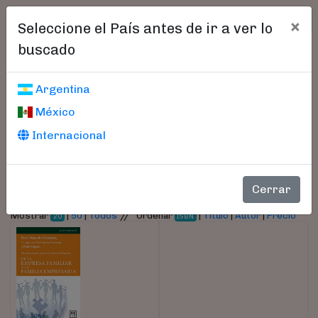
×
Seleccione el País antes de ir a ver lo
buscado
Libros encontrados
Argentina
México
Parámetros
Internacional
- Autor:
Caputo, Paula
Cerrar
//
Mostrar
|
50
|
Todos
Ordenar
|
Título
|
Autor
|
Precio
20
ISBN