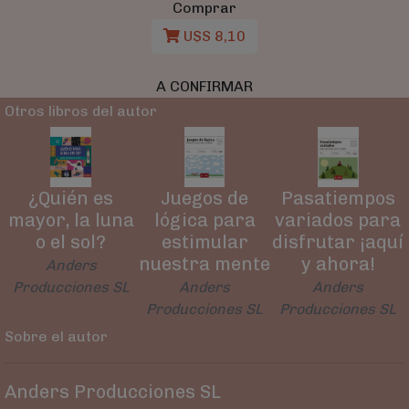
Comprar
U$S 8,10
A CONFIRMAR
Otros libros del autor
¿Quién es
Juegos de
Pasatiempos
mayor, la luna
lógica para
variados para
o el sol?
estimular
disfrutar ¡aquí
nuestra mente
y ahora!
Anders
Producciones SL
Anders
Anders
Producciones SL
Producciones SL
Sobre el autor
Anders Producciones SL