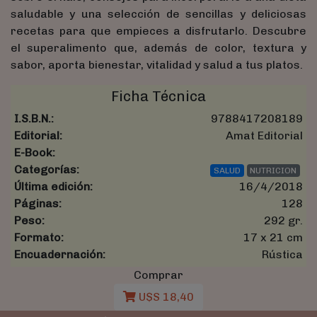
saludable y una selección de sencillas y deliciosas
recetas para que empieces a disfrutarlo. Descubre
el superalimento que, además de color, textura y
sabor, aporta bienestar, vitalidad y salud a tus platos.
Ficha Técnica
I.S.B.N.:
9788417208189
Editorial:
Amat Editorial
E-Book:
Categorías:
SALUD
NUTRICION
Última edición:
16/4/2018
Páginas:
128
Peso:
292 gr.
Formato:
17 x 21 cm
Encuadernación:
Rústica
Comprar
U$S 18,40