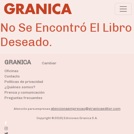
No Se Encontró El Libro
Deseado.
GRANICA
Cambiar
Oficinas
Contacto
Políticas de privacidad
¿Quiénes somos?
Prensa y comunicación
Preguntas frecuentes
atencionaempresas@granicaeditor.com
Atención para empresas
Copyright © 2019 | Ediciones Granica S.A.