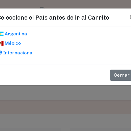
t)
logo
Catálogo
Age
Seleccione el País antes de ir al Carrito
Carrito De Compras
Argentina
México
Internacional
PRECIO
CANTIDAD
SUB-TOT
Cerrar