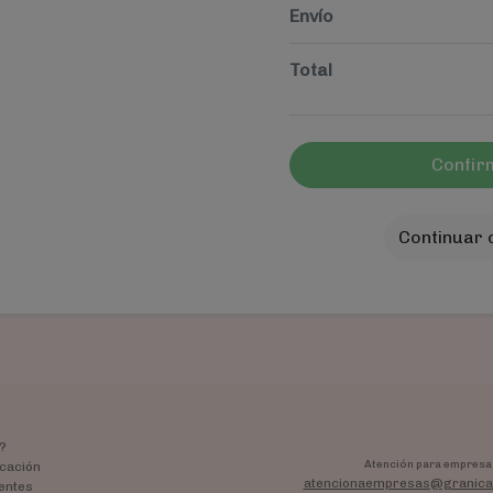
Envío
Total
Confir
Continuar
?
Atención para empresa
cación
atencionaempresas@granica
entes