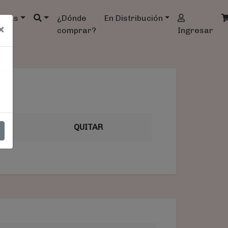
ndas
¿Dónde
En Distribución
×
comprar?
Ingresar
AL
QUITAR