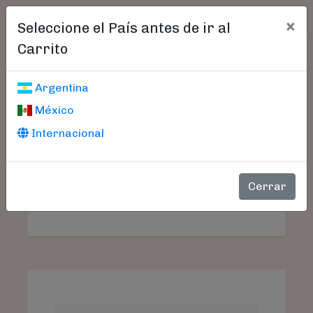
×
Seleccione el País antes de ir al
Carrito
Carrito De Compras
Argentina
México
Internacional
Aún no seleccionó libros.
SU
PRODUCTO
PRECIO
CANTIDAD
TO
Cerrar