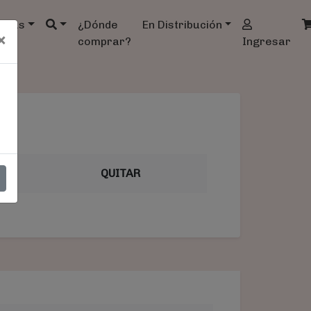
ndas
¿Dónde
En Distribución
×
comprar?
Ingresar
AL
QUITAR