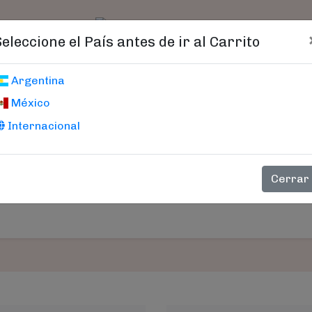
t)
logo
Catálogo
Age
Seleccione el País antes de ir al Carrito
Carrito De Compras
Argentina
México
Internacional
PRECIO
CANTIDAD
SUB-TOT
Cerrar