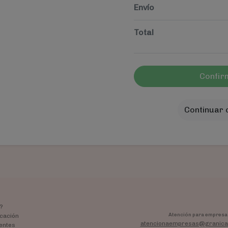
Envío
Total
Confir
Continuar
?
Atención para empresa
cación
atencionaempresas@granica
entes