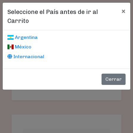
×
Seleccione el País antes de ir al
Carrito
Carrito De Compras
Argentina
México
Internacional
Aún no seleccionó libros.
SU
PRODUCTO
PRECIO
CANTIDAD
TO
Cerrar