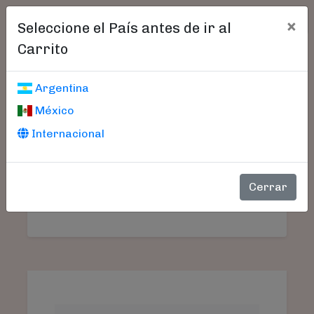
×
Seleccione el País antes de ir al
Carrito
Carrito De Compras
Argentina
México
Internacional
Aún no seleccionó libros.
SU
PRODUCTO
PRECIO
CANTIDAD
TO
Cerrar