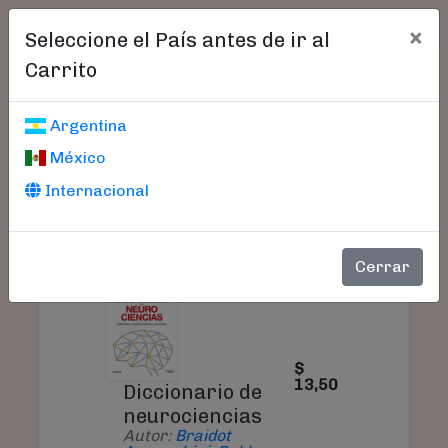
×
Seleccione el País antes de ir al
Carrito
Carrito De Compras
Argentina
México
Internacional
PRODUCTO
PRECIO
CANTIDA
Cerrar
$
13,50
Diccionario de
neurociencias
Autor:
Braidot