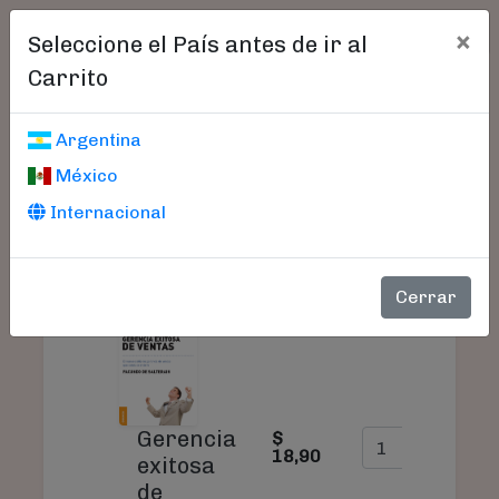
×
Seleccione el País antes de ir al
Carrito
Carrito De Compras
Argentina
México
Internacional
SU
PRODUCTO
PRECIO
CANTIDAD
T
Cerrar
Gerencia
$
$
18,90
18
exitosa
de