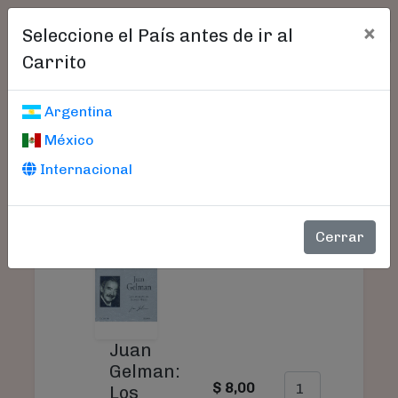
×
Seleccione el País antes de ir al
Carrito
Carrito De Compras
Argentina
México
Internacional
SU
PRODUCTO
PRECIO
CANTIDAD
TO
Cerrar
Juan
Gelman:
$ 8,00
$
8
Los