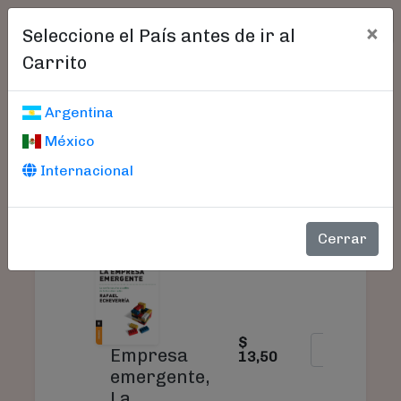
×
Seleccione el País antes de ir al
Carrito
Carrito De Compras
Argentina
México
Internacional
PRODUCTO
PRECIO
CANTIDAD
Cerrar
$
Empresa
13,50
emergente,
La