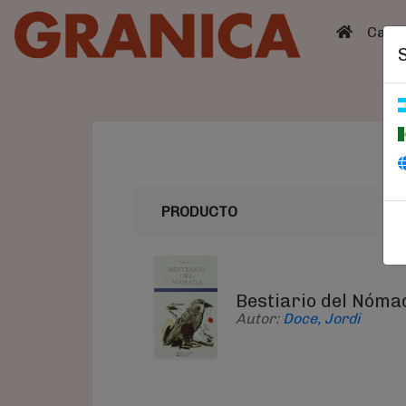
(curren
Catá
PRODUCTO
Bestiario del Nóma
Autor:
Doce, Jordi