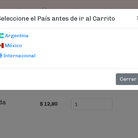
t)
logo
Catálogo
Age
Seleccione el País antes de ir al Carrito
Carrito De Compras
Argentina
México
Internacional
PRECIO
CANTIDAD
Cerrar
da
$ 12,80