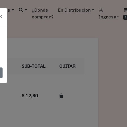
ndas
¿Dónde
En Distribución
×
comprar?
Ingresar
1
SUB-TOTAL
QUITAR
$
12,80