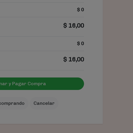
$
0
$
16,00
$
0
$
16,00
mar y Pagar Compra
 comprando
Cancelar