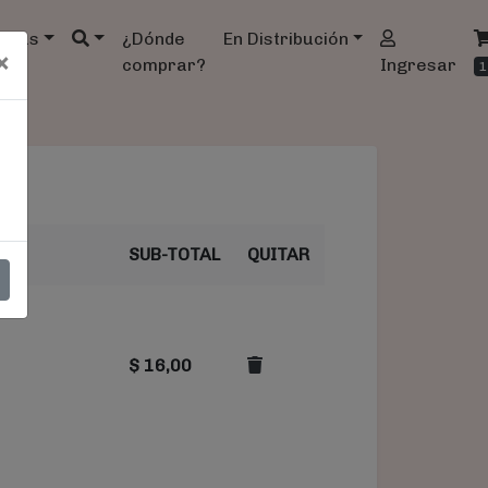
ndas
¿Dónde
En Distribución
×
comprar?
Ingresar
1
SUB-TOTAL
QUITAR
$
16,00