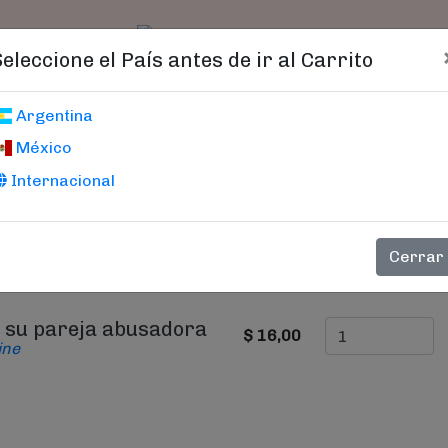
t)
logo
Catálogo
Age
Seleccione el País antes de ir al Carrito
Carrito De Compras
Argentina
México
Internacional
PRECIO
CANTIDAD
Cerrar
 su pareja abusadora
$ 16,00
ine