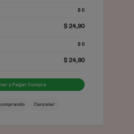
$
0
$
24,90
$
0
$
24,90
mar y Pagar Compra
 comprando
Cancelar