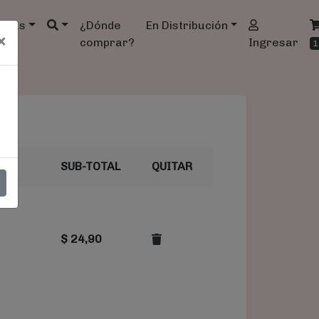
ndas
¿Dónde
En Distribución
×
comprar?
Ingresar
1
SUB-TOTAL
QUITAR
$
24,90