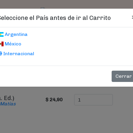
t)
logo
Catálogo
Age
Seleccione el País antes de ir al Carrito
Carrito De Compras
Argentina
México
Internacional
PRECIO
CANTIDAD
Cerrar
. Ed.)
$ 24,90
 Matías